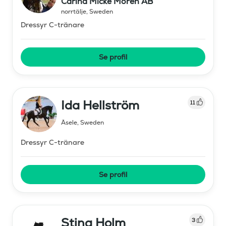
Carina Micke Moren AB
norrtälje
,
Sweden
Dressyr C-tränare
Se profil
Ida Hellström
11
Åsele
,
Sweden
Dressyr C-tränare
Se profil
Stina Holm
3