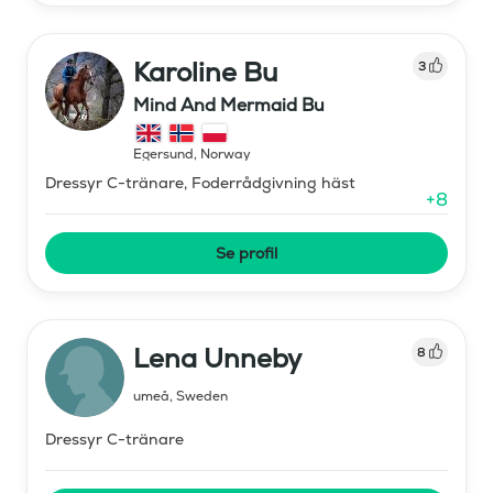
Karoline Bu
3
Mind And Mermaid Bu
Egersund
,
Norway
Dressyr C-tränare, Foderrådgivning häst
+
8
Se profil
Lena Unneby
8
umeå
,
Sweden
Dressyr C-tränare