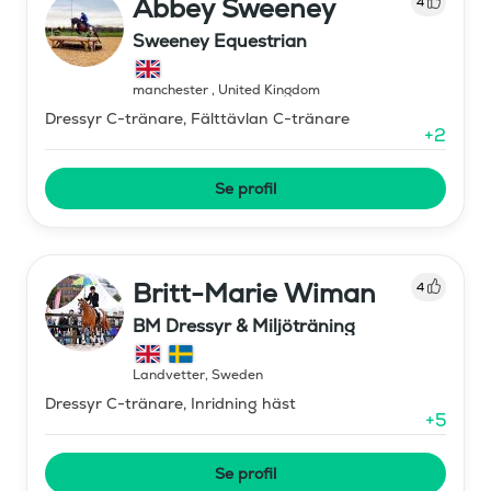
Abbey Sweeney
4
Sweeney Equestrian
manchester
,
United Kingdom
Dressyr C-tränare, Fälttävlan C-tränare
+
2
Se profil
Britt-Marie Wiman
4
BM Dressyr & Miljöträning
Landvetter
,
Sweden
Dressyr C-tränare, Inridning häst
+
5
Se profil