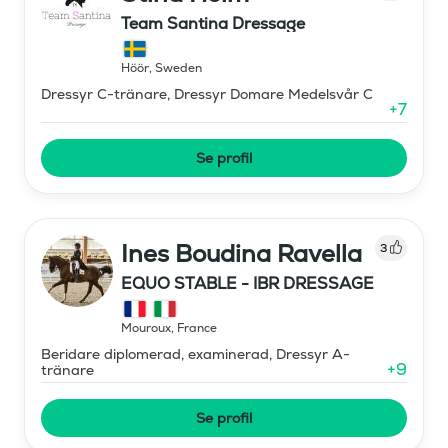
Team Santina Dressage
Höör
,
Sweden
Dressyr C-tränare, Dressyr Domare Medelsvår C
+
7
Se profil
Ines Boudina Ravella
3
EQUO STABLE - IBR DRESSAGE
Mouroux
,
France
Beridare diplomerad, examinerad, Dressyr A-
+
9
tränare
Se profil