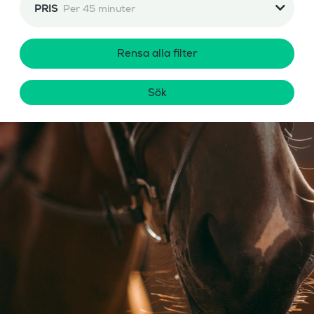
PRIS
Per 45 minuter
Rensa alla filter
Sök