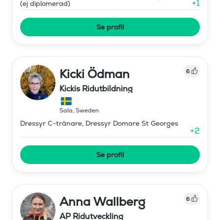
+
1
(ej diplomerad)
Se profil
Kicki Ödman
6
Kickis Ridutbildning
Sala
,
Sweden
Dressyr C-tränare, Dressyr Domare St Georges
+
2
Se profil
Anna Wallberg
6
AP Ridutveckling