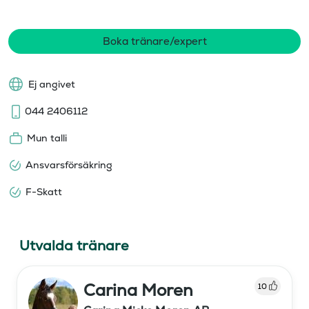
Boka tränare/expert
Ej angivet
044 2406112
Mun talli
Ansvarsförsäkring
F-Skatt
Utvalda tränare
Carina Moren
10