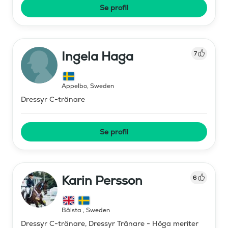
Se profil
Ingela Haga
7
Äppelbo
,
Sweden
Dressyr C-tränare
Se profil
Karin Persson
6
Bålsta
,
Sweden
Dressyr C-tränare, Dressyr Tränare - Höga meriter