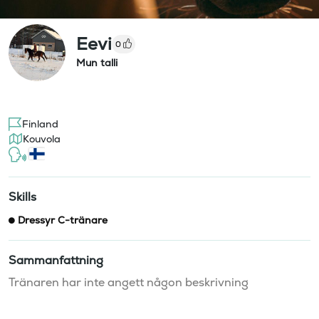
Eevi
0
Mun talli
Finland
Kouvola
Skills
Dressyr C-tränare
Sammanfattning
Tränaren har inte angett någon beskrivning