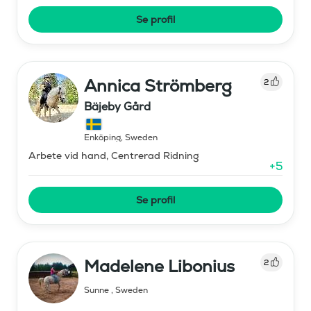
Se profil
Annica Strömberg
2
Bäjeby Gård
Enköping
,
Sweden
Arbete vid hand, Centrerad Ridning
+
5
Se profil
Madelene Libonius
2
Sunne
,
Sweden