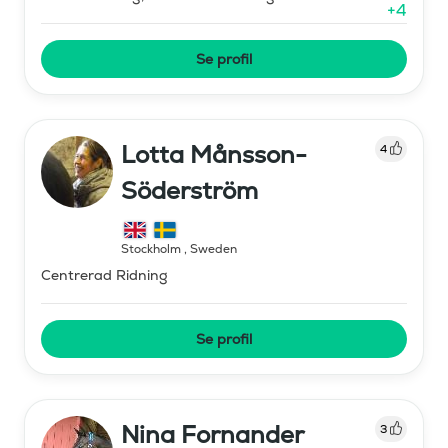
+
4
Se profil
Lotta Månsson-
4
Söderström
Stockholm
,
Sweden
Centrerad Ridning
Se profil
Nina Fornander
3