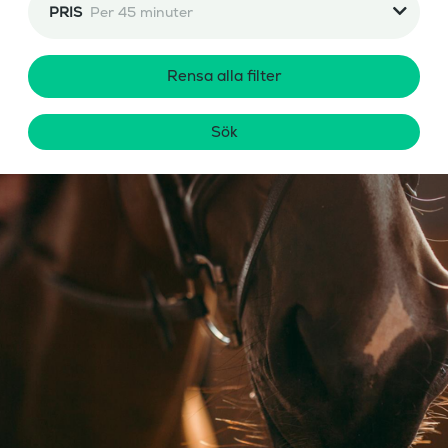
PRIS
Per 45 minuter
Rensa alla filter
Sök