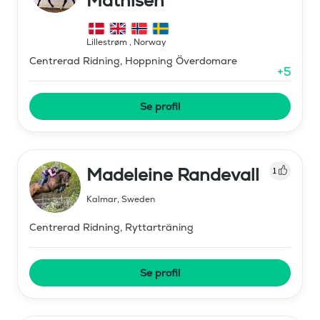
Mathisen
Lillestrøm
,
Norway
Centrerad Ridning, Hoppning Överdomare
+
5
Se profil
Madeleine Randevall
1
Kalmar
,
Sweden
Centrerad Ridning, Ryttarträning
Se profil