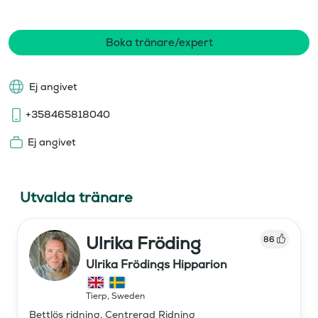
Boka tränare/expert
Ej angivet
+358465818040
Ej angivet
Utvalda tränare
Ulrika Fröding
86
Ulrika Frödings Hipparion
Tierp
,
Sweden
Bettlös ridning, Centrerad Ridning