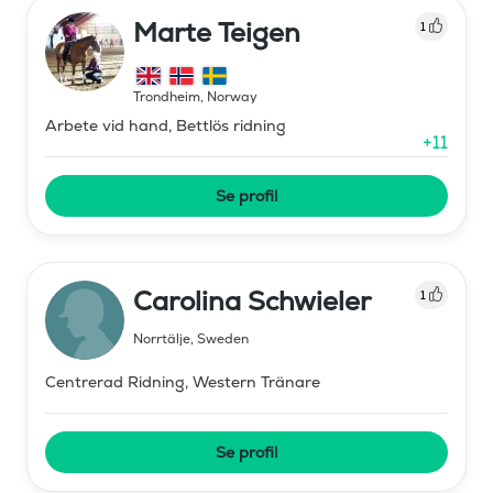
Marte Teigen
1
Trondheim
,
Norway
Arbete vid hand, Bettlös ridning
+
11
Se profil
Carolina Schwieler
1
Norrtälje
,
Sweden
Centrerad Ridning, Western Tränare
Se profil