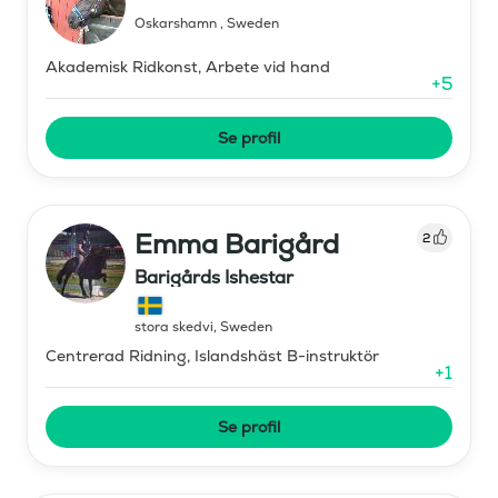
Oskarshamn
,
Sweden
Akademisk Ridkonst, Arbete vid hand
+
5
Se profil
Emma Barigård
2
Barigårds Ishestar
stora skedvi
,
Sweden
Centrerad Ridning, Islandshäst B-instruktör
+
1
Se profil