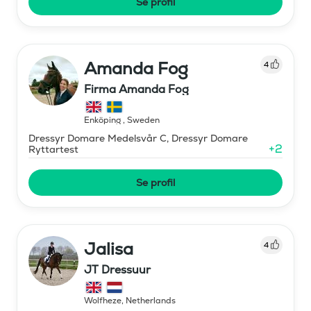
Se profil
Amanda Fog
4
Firma Amanda Fog
Enköping
,
Sweden
Dressyr Domare Medelsvår C, Dressyr Domare
+
2
Ryttartest
Se profil
Jalisa
4
JT Dressuur
Wolfheze
,
Netherlands