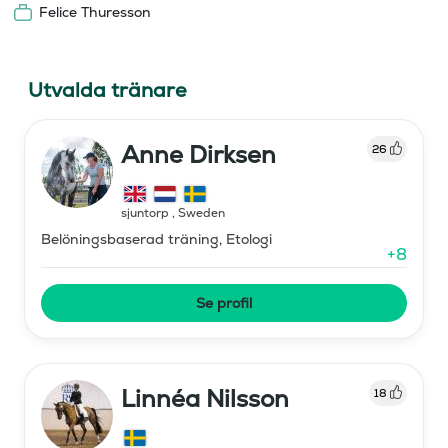
Felice Thuresson
Utvalda tränare
Anne Dirksen
26
sjuntorp
,
Sweden
Belöningsbaserad träning, Etologi
+
8
Se profil
Linnéa Nilsson
18