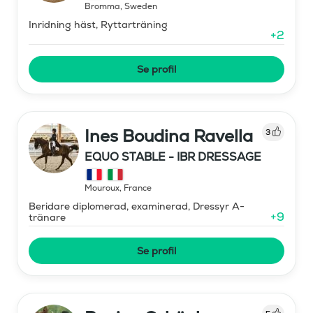
Bromma
,
Sweden
Inridning häst, Ryttarträning
+
2
Se profil
Ines Boudina Ravella
3
EQUO STABLE - IBR DRESSAGE
Mouroux
,
France
Beridare diplomerad, examinerad, Dressyr A-
+
9
tränare
Se profil