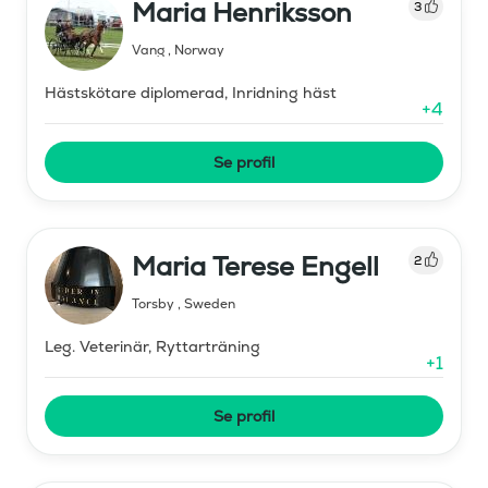
Maria Henriksson
3
Vang
,
Norway
Hästskötare diplomerad, Inridning häst
+
4
Se profil
Maria Terese Engell
2
Torsby
,
Sweden
Leg. Veterinär, Ryttarträning
+
1
Se profil