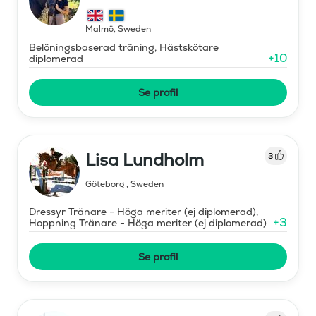
Malmö
,
Sweden
Belöningsbaserad träning, Hästskötare
+
10
diplomerad
Se profil
Lisa Lundholm
3
Göteborg
,
Sweden
Dressyr Tränare - Höga meriter (ej diplomerad),
+
3
Hoppning Tränare - Höga meriter (ej diplomerad)
Se profil