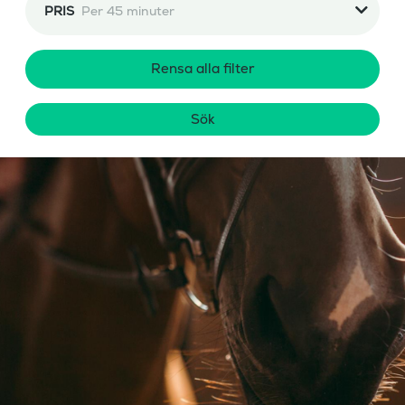
PRIS
Per 45 minuter
Rensa alla filter
Sök