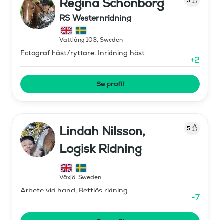
Regina Schönborg
5
RS Westernridning
Vattlång 103
,
Sweden
Fotograf häst/ryttare, Inridning häst
+
2
Se profil
Lindah Nilsson,
5
Logisk Ridning
Växjö
,
Sweden
Arbete vid hand, Bettlös ridning
+
7