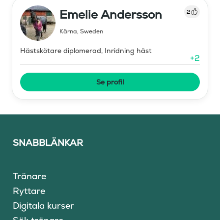
Emelie Andersson
2
Kärna
,
Sweden
Hästskötare diplomerad, Inridning häst
+
2
Se profil
SNABBLÄNKAR
Tränare
Ryttare
Digitala kurser