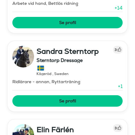
Arbete vid hand, Bettlös ridning
+
14
Se profil
Sandra Sterntorp
3
Sterntorp Dressage
Kågeröd
,
Sweden
Ridlärare - annan, Ryttarträning
+
1
Se profil
Elin Färlén
3