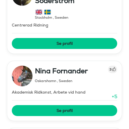
Söderström
Stockholm
,
Sweden
Centrerad Ridning
Se profil
Nina Fornander
3
Oskarshamn
,
Sweden
Akademisk Ridkonst, Arbete vid hand
+
5
Se profil