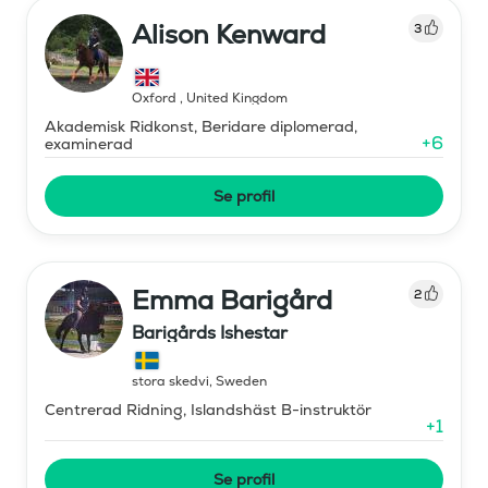
Alison Kenward
3
Oxford
,
United Kingdom
Akademisk Ridkonst, Beridare diplomerad,
+
6
examinerad
Se profil
Emma Barigård
2
Barigårds Ishestar
stora skedvi
,
Sweden
Centrerad Ridning, Islandshäst B-instruktör
+
1
Se profil