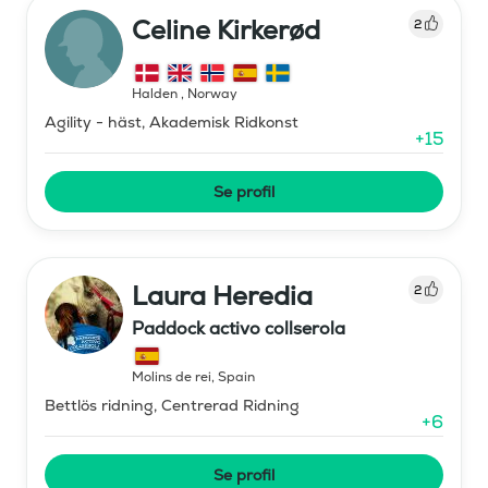
Celine Kirkerød
2
Halden
,
Norway
Agility - häst, Akademisk Ridkonst
+
15
Se profil
Laura Heredia
2
Paddock activo collserola
Molins de rei
,
Spain
Bettlös ridning, Centrerad Ridning
+
6
Se profil