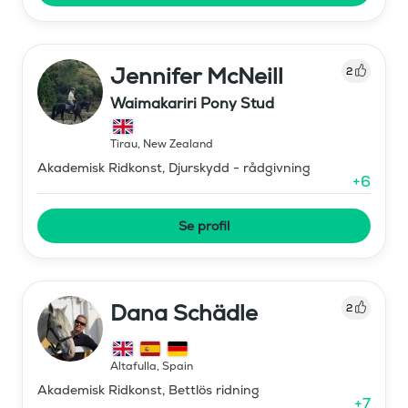
Jennifer McNeill
2
Waimakariri Pony Stud
Tirau
,
New Zealand
Akademisk Ridkonst, Djurskydd - rådgivning
+
6
Se profil
Dana Schädle
2
Altafulla
,
Spain
Akademisk Ridkonst, Bettlös ridning
+
7