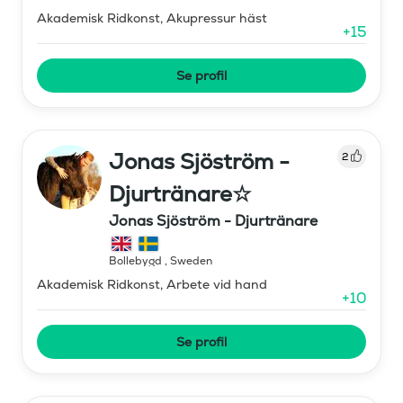
Akademisk Ridkonst, Akupressur häst
+
15
Se profil
Jonas Sjöström -
2
Djurtränare☆
Jonas Sjöström - Djurtränare
Bollebygd
,
Sweden
Akademisk Ridkonst, Arbete vid hand
+
10
Se profil