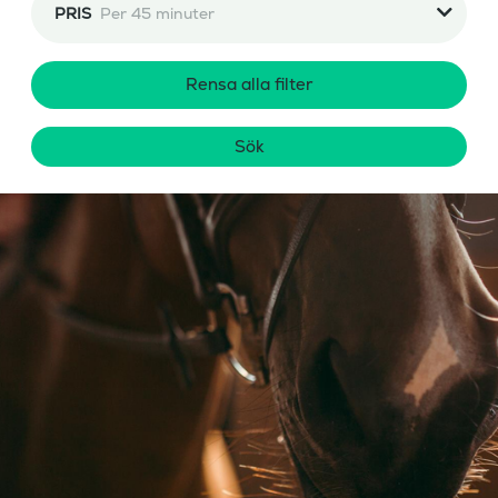
PRIS
Per 45 minuter
Rensa alla filter
Sök