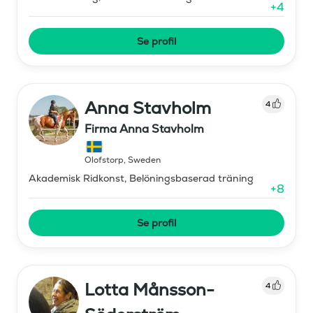
+
4
Se profil
Anna Stavholm
4
Firma Anna Stavholm
Olofstorp
,
Sweden
Akademisk Ridkonst, Belöningsbaserad träning
+
8
Se profil
Lotta Månsson-
4