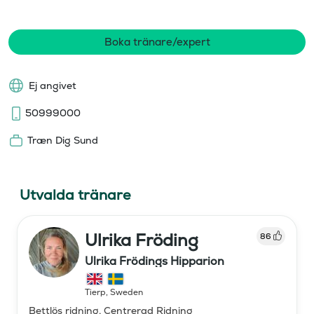
Boka tränare/expert
Ej angivet
50999000
Træn Dig Sund
Utvalda tränare
Ulrika Fröding
86
Ulrika Frödings Hipparion
Tierp
,
Sweden
Bettlös ridning, Centrerad Ridning