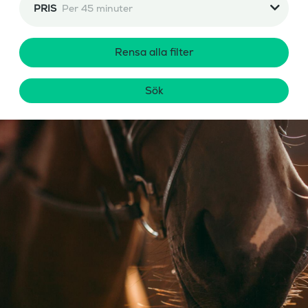
PRIS
Per 45 minuter
Rensa alla filter
Sök