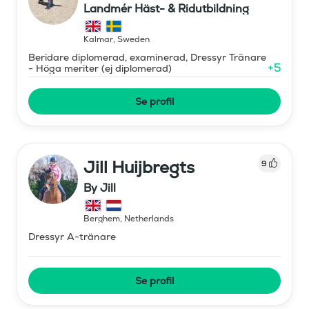
Landmér Häst- & Ridutbildning
Kalmar
,
Sweden
Beridare diplomerad, examinerad, Dressyr Tränare
+
5
- Höga meriter (ej diplomerad)
Se profil
Jill Huijbregts
9
By Jill
Berghem
,
Netherlands
Dressyr A-tränare
Se profil