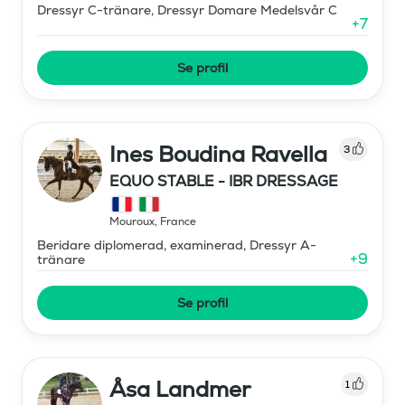
Dressyr C-tränare, Dressyr Domare Medelsvår C
+
7
Se profil
Ines Boudina Ravella
3
EQUO STABLE - IBR DRESSAGE
Mouroux
,
France
Beridare diplomerad, examinerad, Dressyr A-
+
9
tränare
Se profil
Åsa Landmer
1