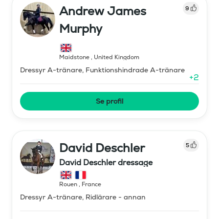
Andrew James
9
Murphy
Maidstone
,
United Kingdom
Dressyr A-tränare, Funktionshindrade A-tränare
+
2
Se profil
David Deschler
5
David Deschler dressage
Rouen
,
France
Dressyr A-tränare, Ridlärare - annan