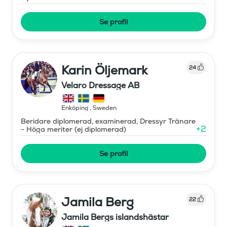
Se profil
Karin Öljemark
24
Velaro Dressage AB
Enköping
,
Sweden
Beridare diplomerad, examinerad, Dressyr Tränare
+
2
- Höga meriter (ej diplomerad)
Se profil
Jamila Berg
22
Jamila Bergs islandshästar