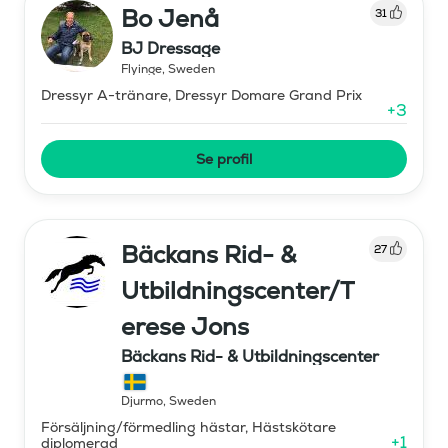
Bo Jenå
31
BJ Dressage
Flyinge
,
Sweden
Dressyr A-tränare, Dressyr Domare Grand Prix
+
3
Se profil
Bäckans Rid- &
27
Utbildningscenter/T
erese Jons
Bäckans Rid- & Utbildningscenter
Djurmo
,
Sweden
Försäljning/förmedling hästar, Hästskötare
+
1
diplomerad