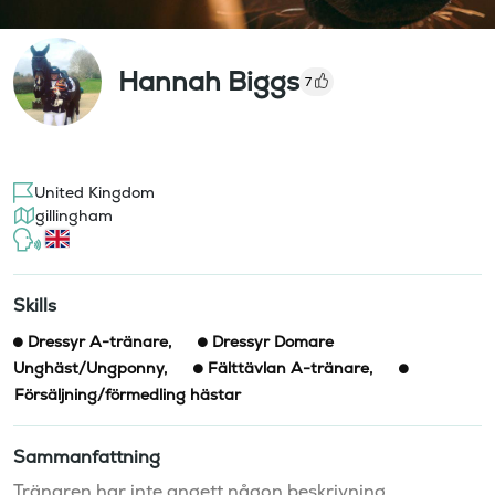
Hannah Biggs
7
United Kingdom
gillingham
Skills
Dressyr A-tränare
,
Dressyr Domare
Unghäst/Ungponny
,
Fälttävlan A-tränare
,
Försäljning/förmedling hästar
Sammanfattning
Tränaren har inte angett någon beskrivning