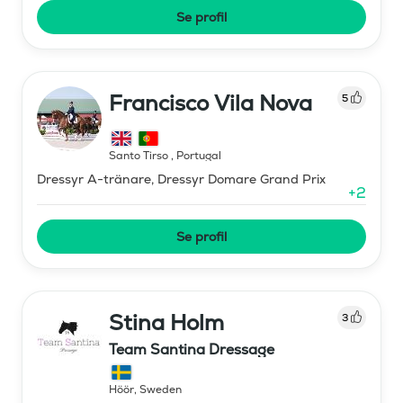
Se profil
Francisco Vila Nova
5
Santo Tirso
,
Portugal
Dressyr A-tränare, Dressyr Domare Grand Prix
+
2
Se profil
Stina Holm
3
Team Santina Dressage
Höör
,
Sweden