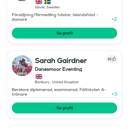
Gävle
,
Sweden
Försäljning/förmedling hästar, Islandshäst -
+
2
domare
Se profil
Sarah Gairdner
10
Danesmoor Eventing
Banbury
,
United Kingdom
Beridare diplomerad, examinerad, Fälttävlan A-
+
3
tränare
Se profil