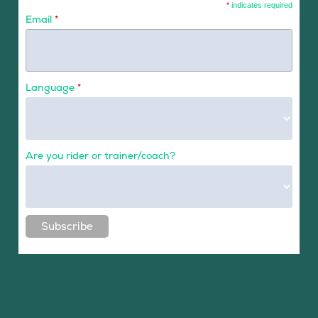
*
indicates required
Email
*
Language
*
Are you rider or trainer/coach?
Subscribe