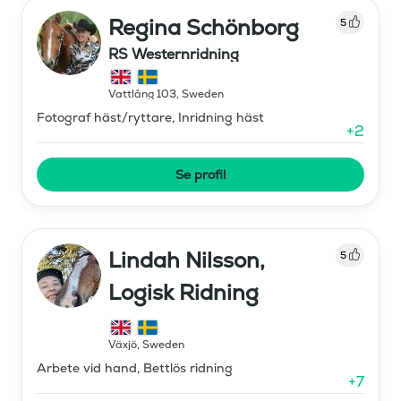
Regina Schönborg
5
RS Westernridning
Vattlång 103
,
Sweden
Fotograf häst/ryttare, Inridning häst
+
2
Se profil
Lindah Nilsson,
5
Logisk Ridning
Växjö
,
Sweden
Arbete vid hand, Bettlös ridning
+
7