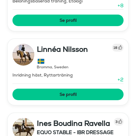
Belöningsbaserad träning, Etologi
+
8
Se profil
Linnéa Nilsson
18
Bromma
,
Sweden
Inridning häst, Ryttarträning
+
2
Se profil
Ines Boudina Ravella
3
EQUO STABLE - IBR DRESSAGE