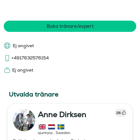
Boka tränare/expert
Ej angivet
+4917632576154
Ej angivet
Utvalda tränare
Anne Dirksen
26
sjuntorp
,
Sweden