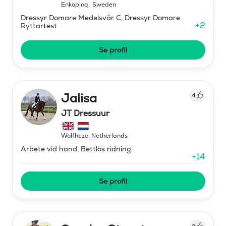
Enköping
,
Sweden
Dressyr Domare Medelsvår C, Dressyr Domare
+
2
Ryttartest
Se profil
Jalisa
4
JT Dressuur
Wolfheze
,
Netherlands
Arbete vid hand, Bettlös ridning
+
14
Se profil