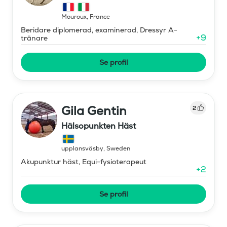
Mouroux
,
France
Beridare diplomerad, examinerad, Dressyr A-
+
9
tränare
Se profil
Gila Gentin
2
Hälsopunkten Häst
upplansväsby
,
Sweden
Akupunktur häst, Equi-fysioterapeut
+
2
Se profil