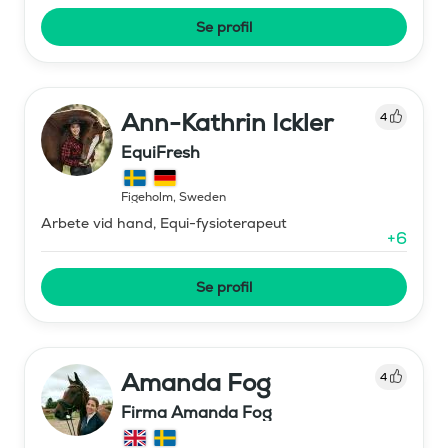
Se profil
Ann-Kathrin Ickler
4
EquiFresh
Figeholm
,
Sweden
Arbete vid hand, Equi-fysioterapeut
+
6
Se profil
Amanda Fog
4
Firma Amanda Fog