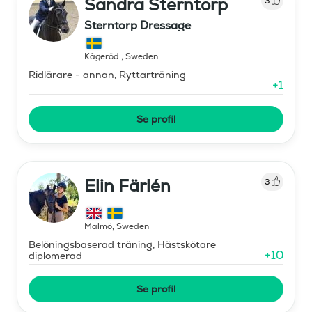
Sandra Sterntorp
3
Sterntorp Dressage
Kågeröd
,
Sweden
Ridlärare - annan, Ryttarträning
+
1
Se profil
Elin Färlén
3
Malmö
,
Sweden
Belöningsbaserad träning, Hästskötare
+
10
diplomerad
Se profil