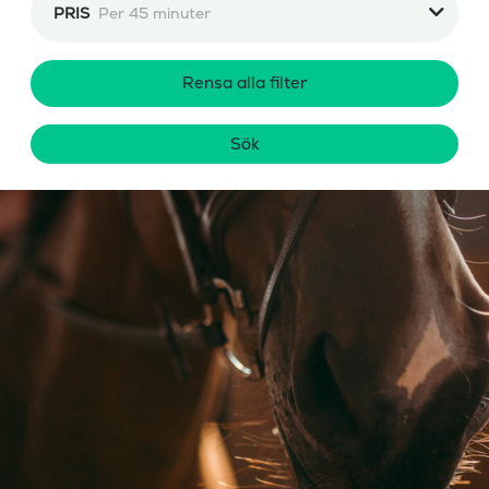
PRIS
Per 45 minuter
Rensa alla filter
Sök