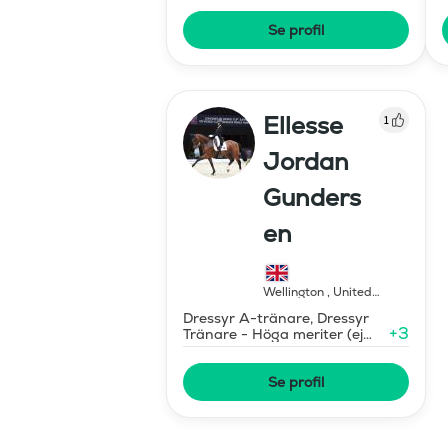
Se profil
Ellesse
1
Jordan
Gunders
en
Wellington
,
United
States of America
Dressyr A-tränare, Dressyr
+
3
Tränare - Höga meriter (ej
diplomerad)
Se profil