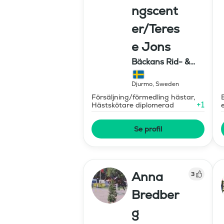
ngscent
er/Teres
e Jons
Bäckans Rid- &
Utbildningscenter
Djurmo
,
Sweden
Försäljning/förmedling hästar,
+
1
Hästskötare diplomerad
Se profil
Anna
3
Bredber
g