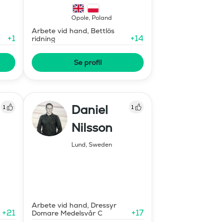
Opole
,
Poland
Arbete vid hand, Bettlös
+
1
+
14
ridning
Se profil
Daniel
1
1
Nilsson
Lund
,
Sweden
Arbete vid hand, Dressyr
+
21
+
17
Domare Medelsvår C