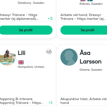
Göteborg
,
Sweden
Roknäs
,
Sweden
Dressyr Tränare - Höga
Arbete vid hand, Dressyr
+
3
meriter (ej diplomerad),
Tränare - Höga meriter (ej
Hoppning Tränare - Höga
diplomerad)
meriter (ej diplomerad)
Se profil
Se profil
Lili
Åsa
1
Larsson
Hampshire
,
United
Kingdom
Götene
,
Sweden
Hoppning B-tränare,
Akupunktur häst, Arbete vid
+
1
Hoppning Tränare - Höga
hand
meriter (ej diplomerad)