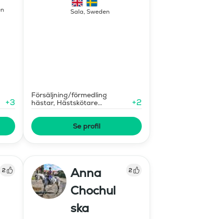
en
Sala
,
Sweden
Försäljning/förmedling
+
3
+
2
hästar, Hästskötare
ar
diplomerad
Se profil
Anna
2
2
Chochul
ska