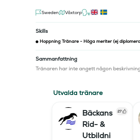
Sweden
Våxtorp
Skills
Hoppning Tränare - Höga meriter (ej diplomer
Sammanfattning
Tränaren har inte angett någon beskrivnin
Utvalda tränare
Bäckans
27
Rid- &
Utbildni