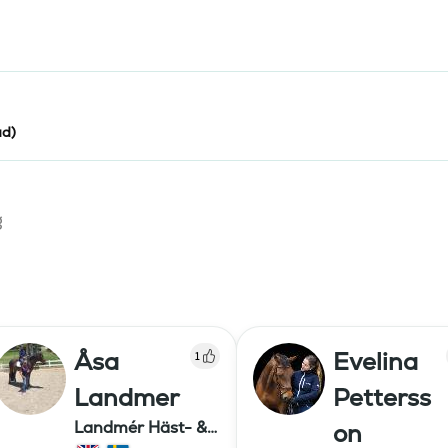
ad)
g
Åsa
Evelina
1
Landmer
Petterss
Landmér Häst- &
on
Ridutbildning