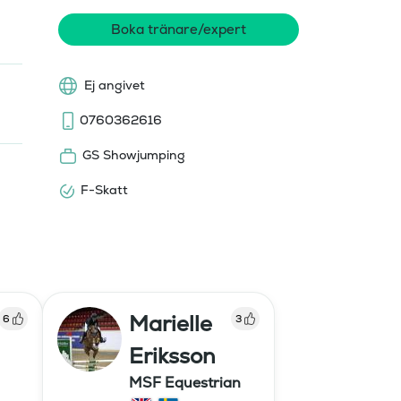
Boka tränare/expert
Ej angivet
0760362616
GS Showjumping
F-Skatt
Marielle
6
3
Eriksson
MSF Equestrian