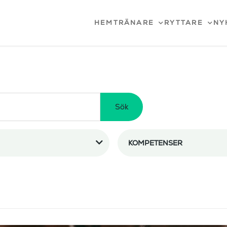
HEM
TRÄNARE
RYTTARE
NY
Sök
KOMPETENSER