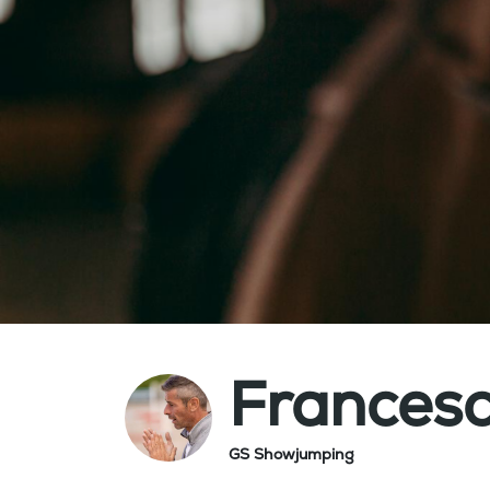
Francesc
GS Showjumping