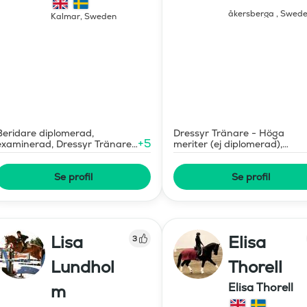
åkersberga
,
Swed
Kalmar
,
Sweden
Beridare diplomerad,
Dressyr Tränare - Höga
+
5
examinerad, Dressyr Tränare
meriter (ej diplomerad),
- Höga meriter (ej
Försäljning/förmedling häst
diplomerad)
Se profil
Se profil
Lisa
Elisa
3
Lundhol
Thorell
Elisa Thorell
m