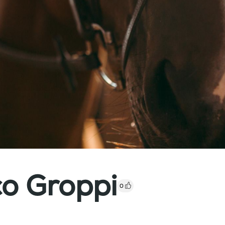
o Groppi
0