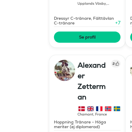
Upplands Väsby
,
Sweden
Dressyr C-tränare, Fälttävlan
+
7
C-tränare
Se profil
Alexand
2
er
Zetterm
an
Chamant
,
France
Hoppning Tränare - Höga
meriter (ej diplomerad)