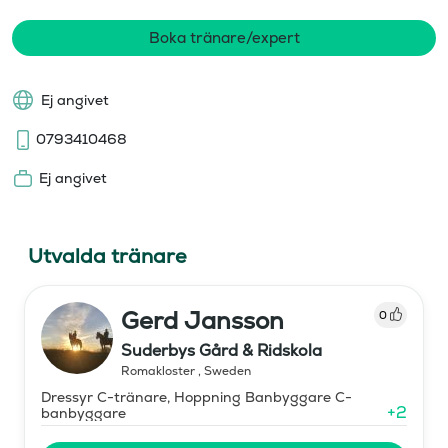
Boka tränare/expert
Ej angivet
0793410468
Ej angivet
Utvalda tränare
Gerd Jansson
0
Suderbys Gård & Ridskola
Romakloster
,
Sweden
Dressyr C-tränare, Hoppning Banbyggare C-
+
2
banbyggare