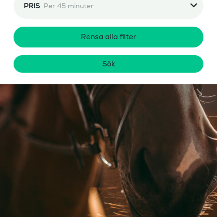
PRIS
Per 45 minuter
Rensa alla filter
Sök