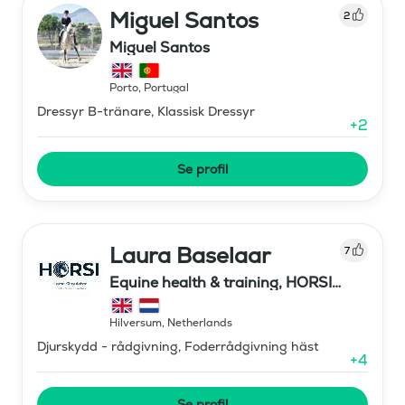
Miguel Santos
2
Miguel Santos
Porto
,
Portugal
Dressyr B-tränare, Klassisk Dressyr
+
2
Se profil
Laura Baselaar
7
Equine health & training, HORSI
horse simulator
Hilversum
,
Netherlands
Djurskydd - rådgivning, Foderrådgivning häst
+
4
Se profil