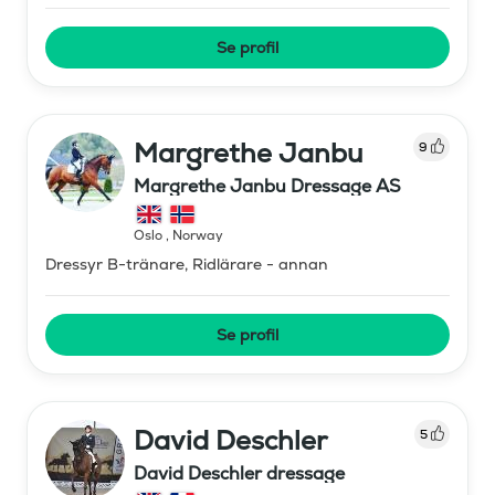
Se profil
Margrethe Janbu
9
Margrethe Janbu Dressage AS
Oslo
,
Norway
Dressyr B-tränare, Ridlärare - annan
Se profil
David Deschler
5
David Deschler dressage