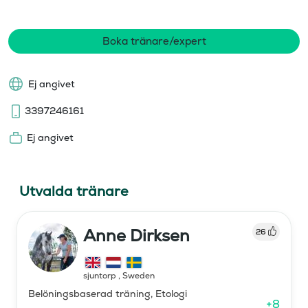
Boka tränare/expert
Ej angivet
3397246161
Ej angivet
Utvalda tränare
Anne Dirksen
26
sjuntorp
,
Sweden
Belöningsbaserad träning, Etologi
+
8