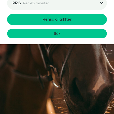
PRIS
Per 45 minuter
Rensa alla filter
Sök