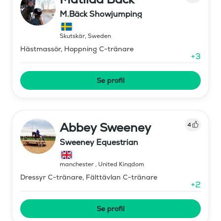
M.Bäck Showjumping
Skutskär
,
Sweden
Hästmassör, Hoppning C-tränare
+
3
Se profil
Abbey Sweeney
4
Sweeney Equestrian
manchester
,
United Kingdom
Dressyr C-tränare, Fälttävlan C-tränare
+
2
Se profil