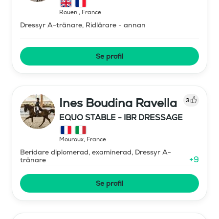
Rouen
,
France
Dressyr A-tränare, Ridlärare - annan
Se profil
Ines Boudina Ravella
3
EQUO STABLE - IBR DRESSAGE
Mouroux
,
France
Beridare diplomerad, examinerad, Dressyr A-
+
9
tränare
Se profil