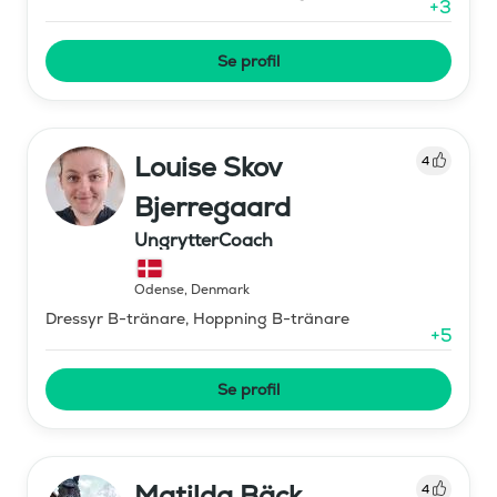
+
3
Se profil
Louise Skov
4
Bjerregaard
UngrytterCoach
Odense
,
Denmark
Dressyr B-tränare, Hoppning B-tränare
+
5
Se profil
Matilda Bäck
4