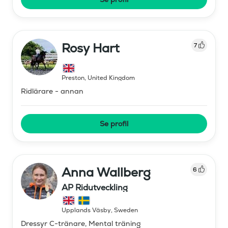
Rosy Hart
7
Preston
,
United Kingdom
Ridlärare - annan
Se profil
Anna Wallberg
6
AP Ridutveckling
Upplands Väsby
,
Sweden
Dressyr C-tränare, Mental träning