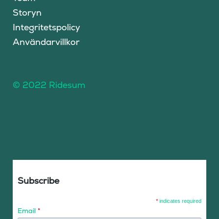
Storyn
Integritetspolicy
Användarvillkor
© 2022 Ridesum
Subscribe
*
indicates required
Email
*