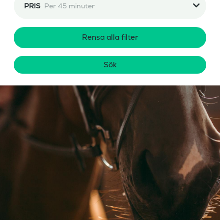
PRIS
Per 45 minuter
Rensa alla filter
Sök