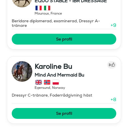
EQUO STABLE - IBR DRESSAGE
Mouroux
,
France
Beridare diplomerad, examinerad, Dressyr A-
+
9
tränare
Se profil
Karoline Bu
3
Mind And Mermaid Bu
Egersund
,
Norway
Dressyr C-tränare, Foderrådgivning häst
+
8
Se profil