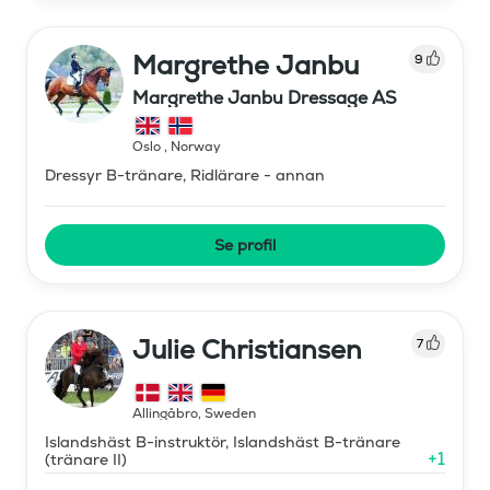
Margrethe Janbu
9
Margrethe Janbu Dressage AS
Oslo
,
Norway
Dressyr B-tränare, Ridlärare - annan
Se profil
Julie Christiansen
7
Allingåbro
,
Sweden
Islandshäst B-instruktör, Islandshäst B-tränare
+
1
(tränare II)