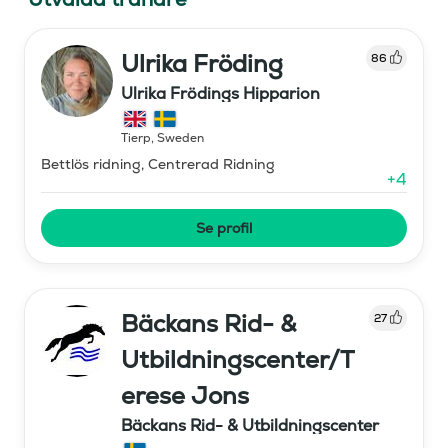
Ulrika Fröding
86
Ulrika Frödings Hipparion
Tierp
,
Sweden
Bettlös ridning, Centrerad Ridning
+
4
Se profil
Bäckans Rid- &
27
Utbildningscenter/T
erese Jons
Bäckans Rid- & Utbildningscenter