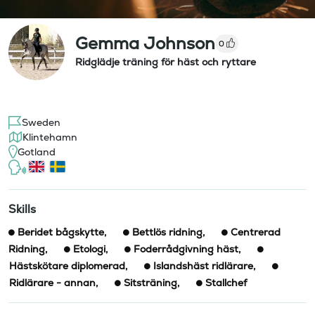
Gemma Johnson
0
Ridglädje träning för häst och ryttare
Sweden
Klintehamn
Gotland
Skills
Beridet bågskytte
,
Bettlös ridning
,
Centrerad
Ridning
,
Etologi
,
Foderrådgivning häst
,
Hästskötare diplomerad
,
Islandshäst ridlärare
,
Ridlärare - annan
,
Sitsträning
,
Stallchef