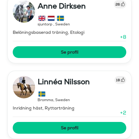
Anne Dirksen
26
sjuntorp
,
Sweden
Belöningsbaserad träning, Etologi
+
8
Se profil
Linnéa Nilsson
18
Bromma
,
Sweden
Inridning häst, Ryttarträning
+
2
Se profil