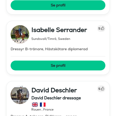
Se profil
Isabelle Serrander
5
Sundsvall/Timrå
,
Sweden
Dressyr B-tränare, Hästskötare diplomerad
Se profil
David Deschler
5
David Deschler dressage
Rouen
,
France