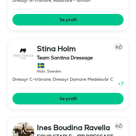
Dressyr A-tränare, Ridlärare - annan
Se profil
Stina Holm
3
Team Santina Dressage
Höör
,
Sweden
Dressyr C-tränare, Dressyr Domare Medelsvår C
+
7
Se profil
Ines Boudina Ravella
3