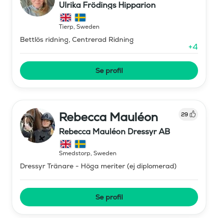
Ulrika Frödings Hipparion
Tierp
,
Sweden
Bettlös ridning, Centrerad Ridning
+
4
Se profil
Rebecca Mauléon
29
Rebecca Mauléon Dressyr AB
Smedstorp
,
Sweden
Dressyr Tränare - Höga meriter (ej diplomerad)
Se profil