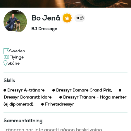
Bo Jenå
31
BJ Dressage
Sweden
Flyinge
Skåne
Skills
Dressyr A-tränare
,
Dressyr Domare Grand Prix
,
Dressyr Domarutbildare
,
Dressyr Tränare - Höga meriter
(ej diplomerad)
,
Frihetsdressyr
Sammanfattning
Tränaren har inte angett någon beskrivning