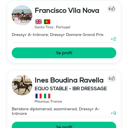
Francisco Vila Nova
5
Santo Tirso
,
Portugal
Dressyr A-tränare, Dressyr Domare Grand Prix
+
2
Se profil
Ines Boudina Ravella
3
EQUO STABLE - IBR DRESSAGE
Mouroux
,
France
Beridare diplomerad, examinerad, Dressyr A-
+
9
tränare
Se profil