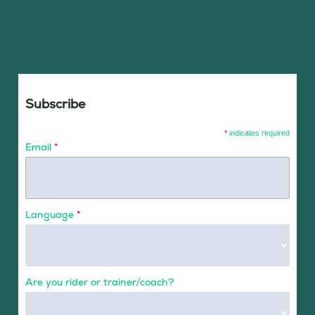
Subscribe
*
indicates required
Email
*
Language
*
Are you rider or trainer/coach?