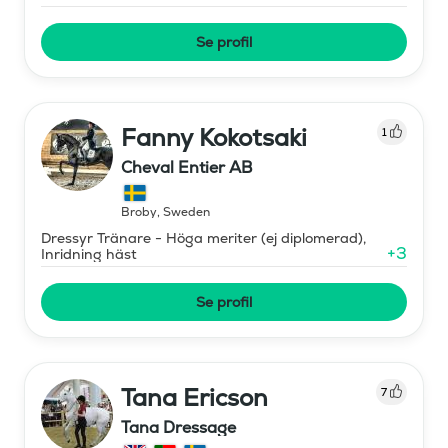
Se profil
Fanny Kokotsaki
1
Cheval Entier AB
Broby
,
Sweden
Dressyr Tränare - Höga meriter (ej diplomerad),
+
3
Inridning häst
Se profil
Tana Ericson
7
Tana Dressage