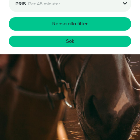
PRIS
Per 45 minuter
Rensa alla filter
Sök