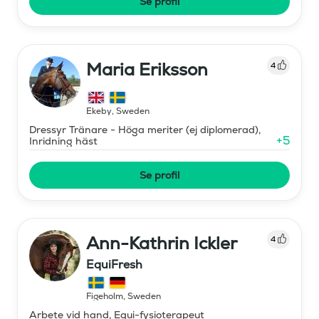
Se profil
Maria Eriksson
4
Ekeby
,
Sweden
Dressyr Tränare - Höga meriter (ej diplomerad),
+
5
Inridning häst
Se profil
Ann-Kathrin Ickler
4
EquiFresh
Figeholm
,
Sweden
Arbete vid hand, Equi-fysioterapeut