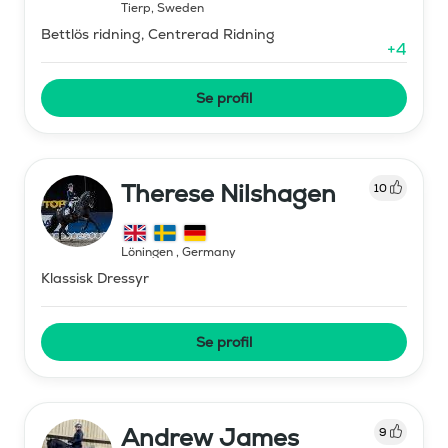
Tierp
,
Sweden
Bettlös ridning, Centrerad Ridning
+
4
Se profil
Therese Nilshagen
10
Löningen
,
Germany
Klassisk Dressyr
Se profil
Andrew James
9