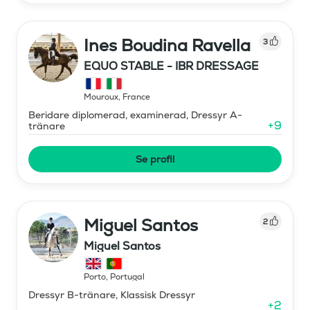
Ines Boudina Ravella
3
EQUO STABLE - IBR DRESSAGE
Mouroux
,
France
Beridare diplomerad, examinerad, Dressyr A-
+
9
tränare
Se profil
Miguel Santos
2
Miguel Santos
Porto
,
Portugal
Dressyr B-tränare, Klassisk Dressyr
+
2