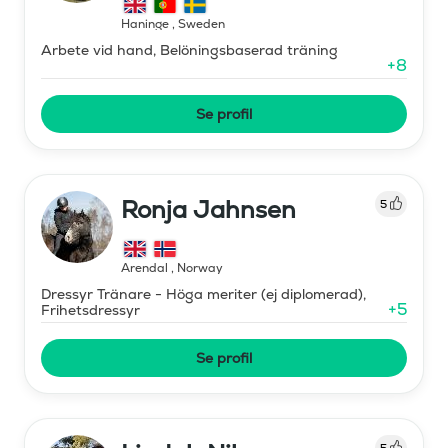
Haninge
,
Sweden
Arbete vid hand, Belöningsbaserad träning
+
8
Se profil
Ronja Jahnsen
5
Arendal
,
Norway
Dressyr Tränare - Höga meriter (ej diplomerad),
+
5
Frihetsdressyr
Se profil
5