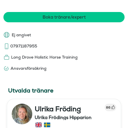
Boka tränare/expert
Ej angivet
07971187955
Long Drove Holistic Horse Training
Ansvarsförsäkring
Utvalda tränare
Ulrika Fröding
86
Ulrika Frödings Hipparion