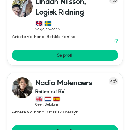
Lindah Nilsson,
Logisk Ridning
Växjö
,
Sweden
Arbete vid hand, Bettlös ridning
+
7
Se profil
Nadia Molenaers
4
Reitenhof BV
Geel
,
Belgium
Arbete vid hand, Klassisk Dressyr