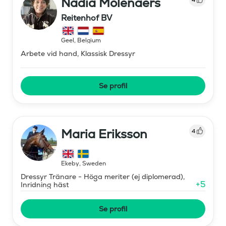
Nadia Molenaers
Reitenhof BV
Geel
,
Belgium
Arbete vid hand, Klassisk Dressyr
Se profil
Maria Eriksson
4
Ekeby
,
Sweden
Dressyr Tränare - Höga meriter (ej diplomerad),
+
5
Inridning häst
Se profil