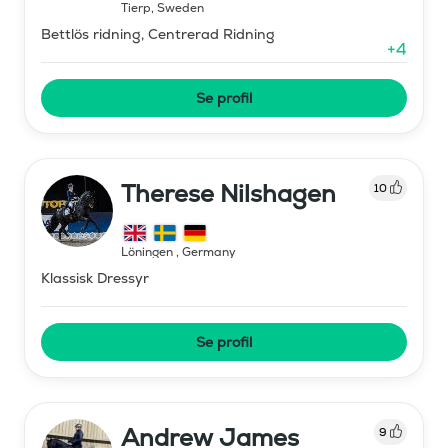
Tierp
,
Sweden
Bettlös ridning, Centrerad Ridning
+
4
Se profil
Therese Nilshagen
10
Löningen
,
Germany
Klassisk Dressyr
Se profil
Andrew James
9