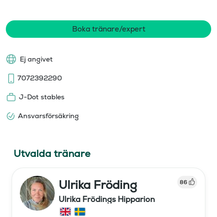
Boka tränare/expert
Ej angivet
7072392290
J-Dot stables
Ansvarsförsäkring
Utvalda tränare
Ulrika Fröding
86
Ulrika Frödings Hipparion