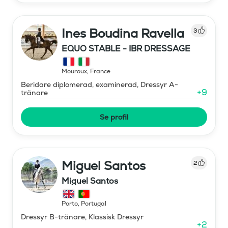
Ines Boudina Ravella
3
EQUO STABLE - IBR DRESSAGE
Mouroux
,
France
Beridare diplomerad, examinerad, Dressyr A-
+
9
tränare
Se profil
Miguel Santos
2
Miguel Santos
Porto
,
Portugal
Dressyr B-tränare, Klassisk Dressyr
+
2