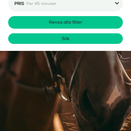
PRIS
Per 45 minuter
Rensa alla filter
Sök