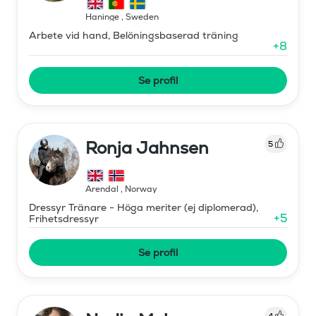
Haninge
,
Sweden
Arbete vid hand, Belöningsbaserad träning
+
8
Se profil
Ronja Jahnsen
5
Arendal
,
Norway
Dressyr Tränare - Höga meriter (ej diplomerad),
+
5
Frihetsdressyr
Se profil
4