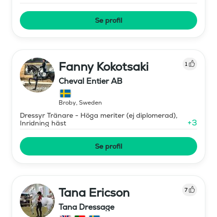
Se profil
Fanny Kokotsaki
1
Cheval Entier AB
Broby
,
Sweden
Dressyr Tränare - Höga meriter (ej diplomerad),
+
3
Inridning häst
Se profil
Tana Ericson
7
Tana Dressage