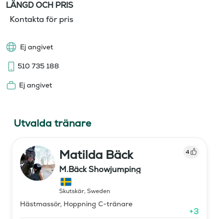
LÄNGD OCH PRIS
Kontakta för pris
Ej angivet
510 735 188
Ej angivet
Utvalda tränare
Matilda Bäck
4
M.Bäck Showjumping
Skutskär
,
Sweden
Hästmassör, Hoppning C-tränare
+
3