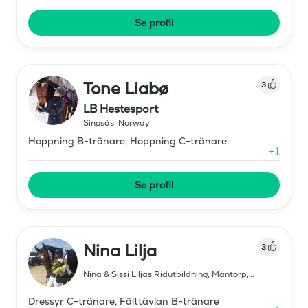
Se profil
Tone Liabø
3
LB Hestesport
Singsås
,
Norway
Hoppning B-tränare, Hoppning C-tränare
+
1
Se profil
Nina Lilja
3
Nina & Sissi Liljas Ridutbildning, Mantorp
,
Sweden
Dressyr C-tränare, Fälttävlan B-tränare