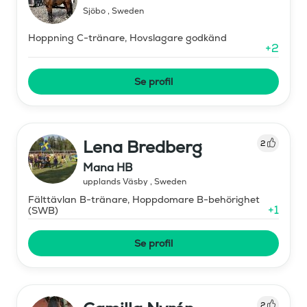
Sjöbo
,
Sweden
Hoppning C-tränare, Hovslagare godkänd
+
2
Se profil
Lena Bredberg
2
Mana HB
upplands Väsby
,
Sweden
Fälttävlan B-tränare, Hoppdomare B-behörighet
+
1
(SWB)
Se profil
2