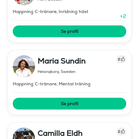
Hoppning C-tränare, Inridning häst
+
2
Se profil
Maria Sundin
2
Helsingborg
,
Sweden
Hoppning C-tränare, Mental träning
Se profil
Camilla Eldh
2