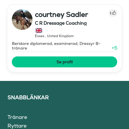
courtney Sadler
1
C R Dressage Coaching
Essex
,
United Kingdom
Beridare diplomerad, examinerad, Dressyr B-
+
5
tränare
Se profil
SNABBLÄNKAR
Tränare
Ryttare