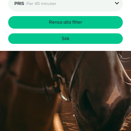
PRIS
Per 45 minuter
Rensa alla filter
Sök