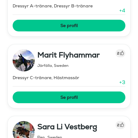
Dressyr A-tränare, Dressyr B-tränare
+
4
Se profil
Marit Flyhammar
2
Järfälla
,
Sweden
Dressyr C-tränare, Hästmassör
+
3
Se profil
Sara Li Vestberg
2
Flen
,
Sweden