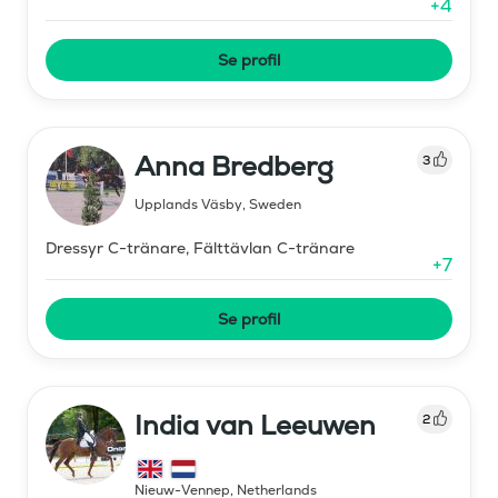
+
4
Se profil
Anna Bredberg
3
Upplands Väsby
,
Sweden
Dressyr C-tränare, Fälttävlan C-tränare
+
7
Se profil
India van Leeuwen
2
Nieuw-Vennep
,
Netherlands