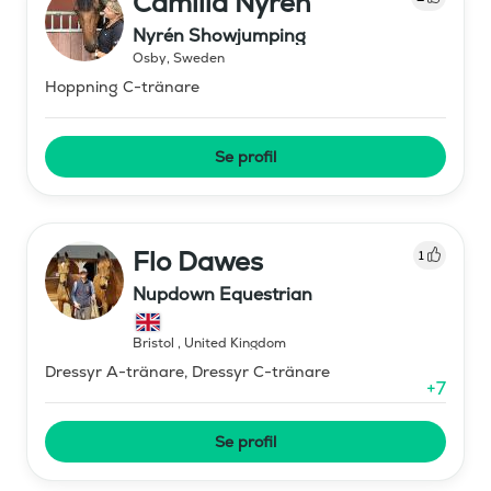
Camilla Nyrén
Nyrén Showjumping
Osby
,
Sweden
Hoppning C-tränare
Se profil
Flo Dawes
1
Nupdown Equestrian
Bristol
,
United Kingdom
Dressyr A-tränare, Dressyr C-tränare
+
7
Se profil