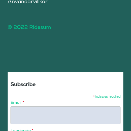
Användarvillkor
© 2022 Ridesum
Subscribe
*
indicates required
Email
*
Language
*