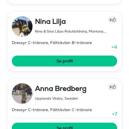
Nina Lilja
3
Nina & Sissi Liljas Ridutbildning, Mantorp
,
Sweden
Dressyr C-tränare, Fälttävlan B-tränare
+
4
Se profil
Anna Bredberg
3
Upplands Väsby
,
Sweden
Dressyr C-tränare, Fälttävlan C-tränare
+
7
Se profil