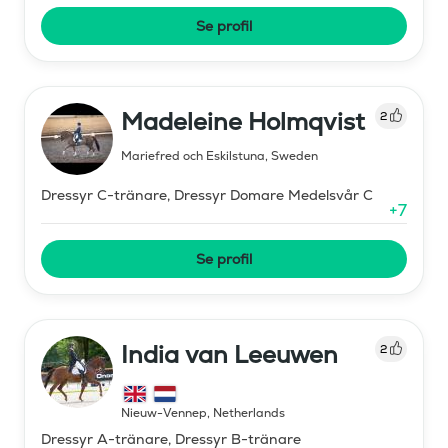
Se profil
Madeleine Holmqvist
2
Mariefred och Eskilstuna
,
Sweden
Dressyr C-tränare, Dressyr Domare Medelsvår C
+
7
Se profil
India van Leeuwen
2
Nieuw-Vennep
,
Netherlands
Dressyr A-tränare, Dressyr B-tränare