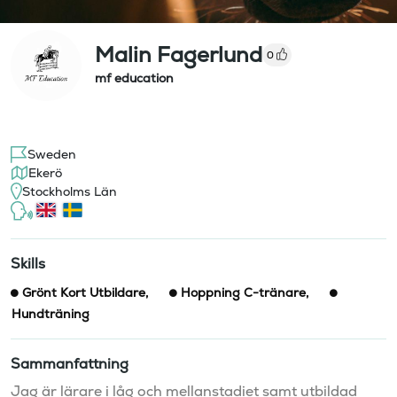
Malin Fagerlund
0
mf education
Sweden
Ekerö
Stockholms Län
Skills
Grönt Kort Utbildare
,
Hoppning C-tränare
,
Hundträning
Sammanfattning
Jag är lärare i låg och mellanstadiet samt utbildad 