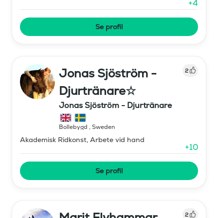
+
4
Se profil
Jonas Sjöström -
2
Djurtränare☆
Jonas Sjöström - Djurtränare
Bollebygd
,
Sweden
Akademisk Ridkonst, Arbete vid hand
+
10
Se profil
Marit Flyhammar
2