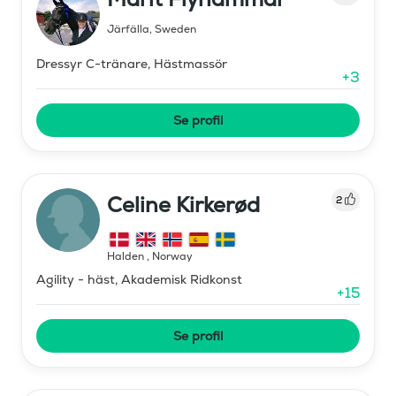
Järfälla
,
Sweden
Dressyr C-tränare, Hästmassör
+
3
Se profil
Celine Kirkerød
2
Halden
,
Norway
Agility - häst, Akademisk Ridkonst
+
15
Se profil