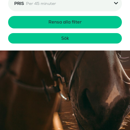
PRIS
Per 45 minuter
Rensa alla filter
Sök