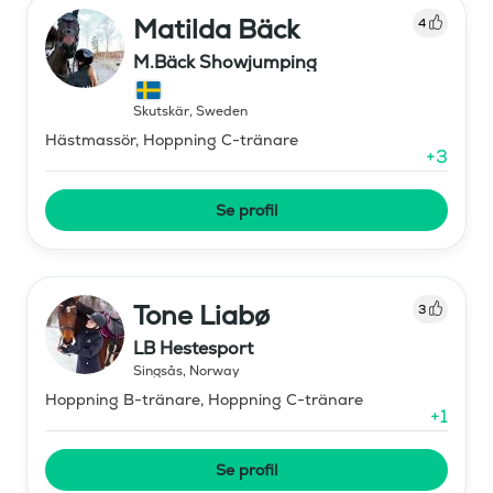
Matilda Bäck
4
M.Bäck Showjumping
Skutskär
,
Sweden
Hästmassör, Hoppning C-tränare
+
3
Se profil
Tone Liabø
3
LB Hestesport
Singsås
,
Norway
Hoppning B-tränare, Hoppning C-tränare
+
1
Se profil