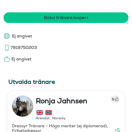
Boka tränare/expert
Ej angivet
7819750203
Ej angivet
Utvalda tränare
Ronja Jahnsen
5
Arendal
,
Norway
Dressyr Tränare - Höga meriter (ej diplomerad),
+
5
Frihetsdressyr