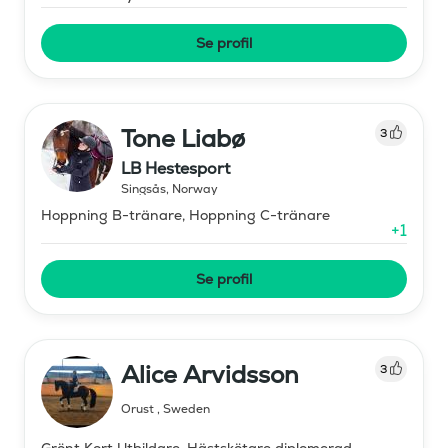
Se profil
Tone Liabø
3
LB Hestesport
Singsås
,
Norway
Hoppning B-tränare, Hoppning C-tränare
+
1
Se profil
Alice Arvidsson
3
Orust
,
Sweden
Grönt Kort Utbildare, Hästskötare diplomerad