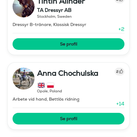
Tintin Alinder
TA Dressyr AB
Stockholm
,
Sweden
Dressyr B-tränare, Klassisk Dressyr
+
2
Se profil
Anna Chochulska
2
Opole
,
Poland
Arbete vid hand, Bettlös ridning
+
14
Se profil