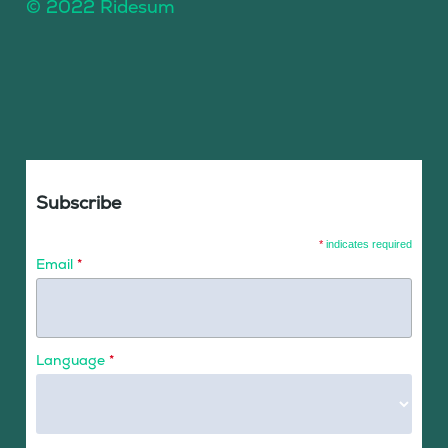
© 2022 Ridesum
Subscribe
*
indicates required
Email
*
Language
*