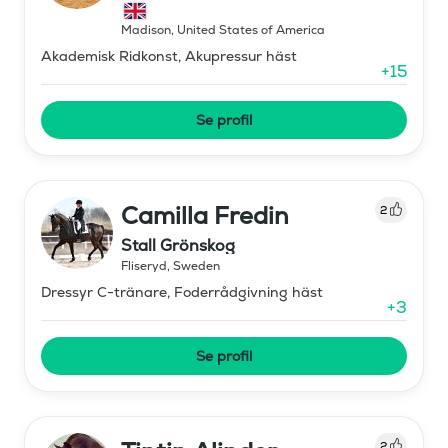
Madison
,
United States of America
Akademisk Ridkonst, Akupressur häst
+
15
Se profil
Camilla Fredin
2
Stall Grönskog
Fliseryd
,
Sweden
Dressyr C-tränare, Foderrådgivning häst
+
3
Se profil
2