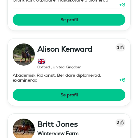
+
3
Se profil
Alison Kenward
3
Oxford
,
United Kingdom
Akademisk Ridkonst, Beridare diplomerad,
+
6
examinerad
Se profil
Britt Jones
2
Winterview Farm