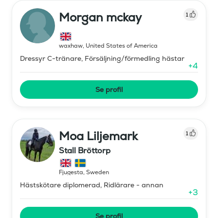
Morgan mckay
1
waxhaw
,
United States of America
Dressyr C-tränare, Försäljning/förmedling hästar
+
4
Se profil
Moa Liljemark
1
Stall Bröttorp
Fjugesta
,
Sweden
Hästskötare diplomerad, Ridlärare - annan
+
3
Se profil