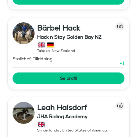
Bärbel Hack
1
Hack n Stay Golden Bay NZ
Takaka
,
New Zealand
Stallchef, Tillridning
+
1
Se profil
Leah Halsdorf
1
JHA Riding Academy
Slingerlands
,
United States of America