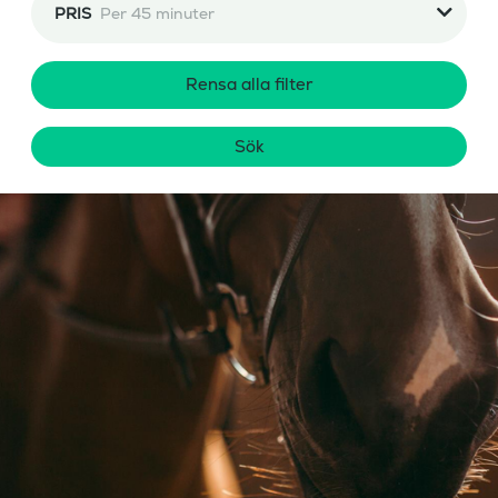
PRIS
Per 45 minuter
Rensa alla filter
Sök