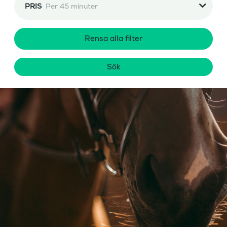
PRIS
Per 45 minuter
Rensa alla filter
Sök