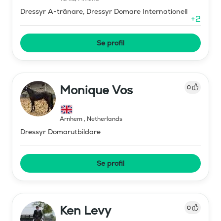
Dressyr A-tränare, Dressyr Domare Internationell
+
2
Se profil
Monique Vos
0
Arnhem
,
Netherlands
Dressyr Domarutbildare
Se profil
Ken Levy
0