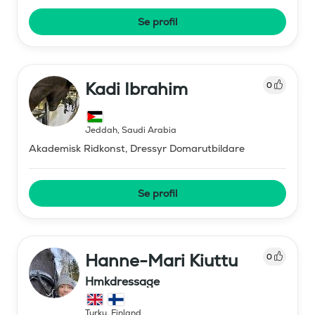
Se profil
Kadi Ibrahim
0
Jeddah
,
Saudi Arabia
Akademisk Ridkonst, Dressyr Domarutbildare
Se profil
Hanne-Mari Kiuttu
0
Hmkdressage
Turku
,
Finland